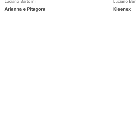
Luciano Bartolini
Luciano Bart
Arianna e Pitagora
Kleenex
PROGETTO CULTURA
INFORMAZIONI
CONTATTI