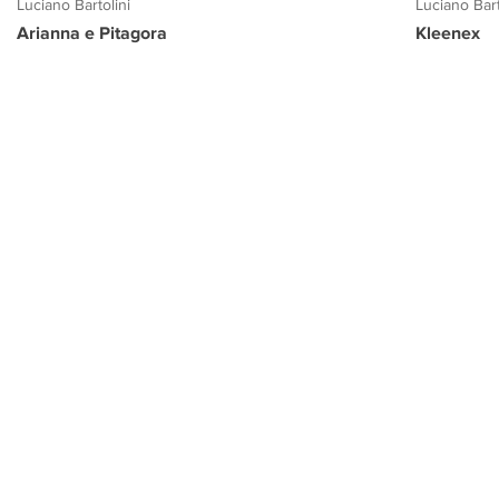
Luciano Bartolini
Luciano Bart
Arianna e Pitagora
Kleenex
PROGETTO CULTURA
INFORMAZIONI
CONTATTI