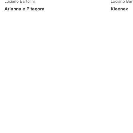
Luciano Bartolini
Luciano Bart
Arianna e Pitagora
Kleenex
PROGETTO CULTURA
INFORMAZIONI
CONTATTI