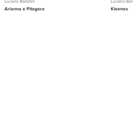
Luciano Bartolini
Luciano Bart
Arianna e Pitagora
Kleenex
PROGETTO CULTURA
INFORMAZIONI
CONTATTI