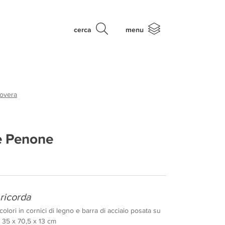
cerca
menu
Povera
e Penone
 ricorda
colori in cornici di legno e barra di acciaio posata su
 35 x 70,5 x 13 cm