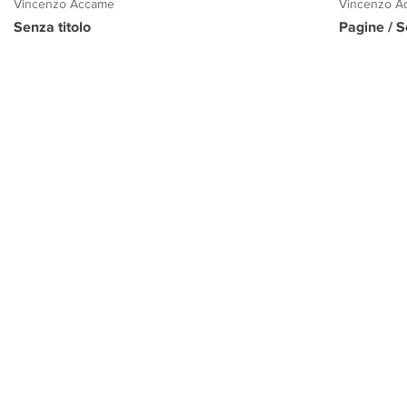
Vincenzo Accame
Vincenzo A
Senza titolo
Pagine / S
PROGETTO CULTURA
INFORMAZIONI
CONTATTI