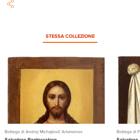
STESSA COLLEZIONE
Bottega di Andrej Michajlovič Artamonov
Bottega di 
Salvatore Pantocratore
Salvatore