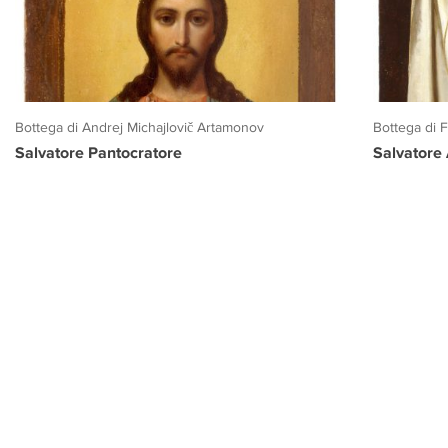
Bottega di Andrej Michajlovič Artamonov
Bottega di 
Salvatore Pantocratore
Salvatore
PROGETTO CULTURA
INFORMAZIONI