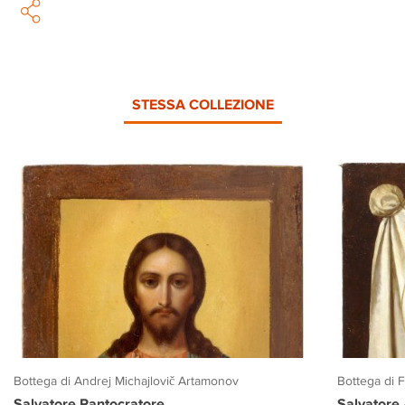
STESSA COLLEZIONE
Bottega di Andrej Michajlovič Artamonov
Bottega di 
Salvatore Pantocratore
Salvatore