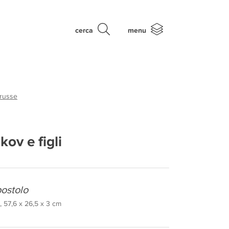
cerca
menu
 russe
kov e figli
ostolo
 57,6 x 26,5 x 3 cm