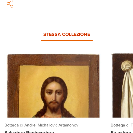
STESSA COLLEZIONE
Bottega di Andrej Michajlovič Artamonov
Bottega di 
Salvatore Pantocratore
Salvatore