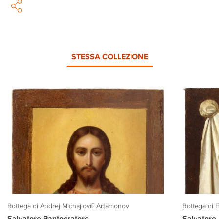
STESSA COLLEZIONE
Bottega di Andrej Michajlovič Artamonov
Bottega di 
Salvatore Pantocratore
Salvatore