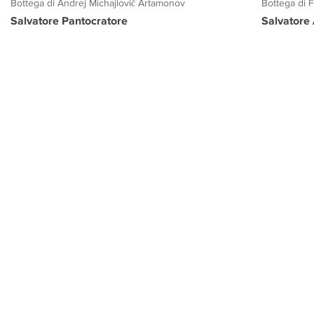
Bottega di Andrej Michajlovič Artamonov
Bottega di 
Salvatore Pantocratore
Salvatore
PROGETTO CULTURA
INFORMAZIONI
CONTATTI