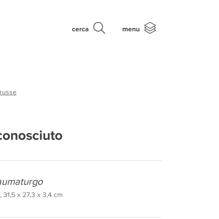
cerca
menu
 russe
conosciuto
taumaturgo
 31,5 x 27,3 x 3,4 cm