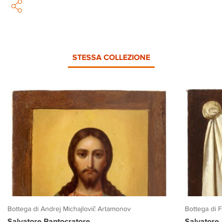
STESSA COLLEZIONE
Bottega di Andrej Michajlovič Artamonov
Bottega di 
Salvatore Pantocratore
Salvatore