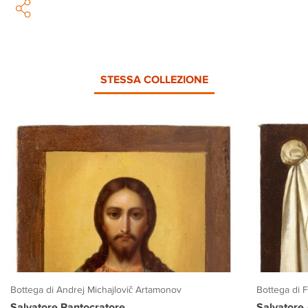
STESSA COLLEZIONE
Bottega di Andrej Michajlovič Artamonov
Bottega di 
Salvatore Pantocratore
Salvatore