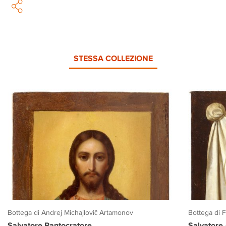
STESSA COLLEZIONE
Bottega di Andrej Michajlovič Artamonov
Bottega di 
Salvatore Pantocratore
Salvatore