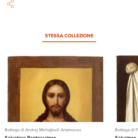
STESSA COLLEZIONE
Bottega di Andrej Michajlovič Artamonov
Bottega di 
Salvatore Pantocratore
Salvatore