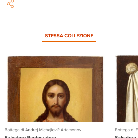
STESSA COLLEZIONE
Bottega di Andrej Michajlovič Artamonov
Bottega di 
Salvatore Pantocratore
Salvatore