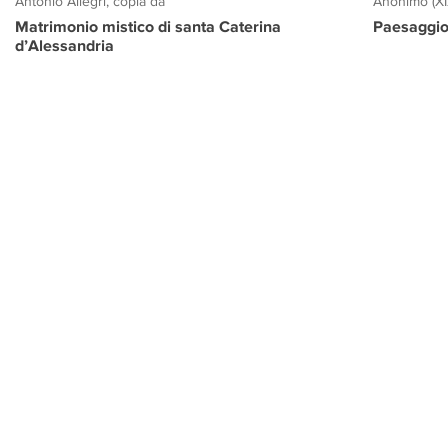
Antonio Allegri, copia da
Anonimo (XI
Matrimonio mistico di santa Caterina
Paesaggio
d’Alessandria
PROGETTO CULTURA
INFORMAZIONI
CONTATTI