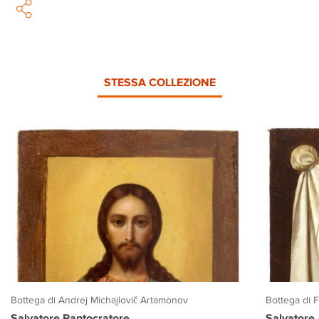
STESSA COLLEZIONE
Bottega di Andrej Michajlovič Artamonov
Bottega di 
Salvatore Pantocratore
Salvatore