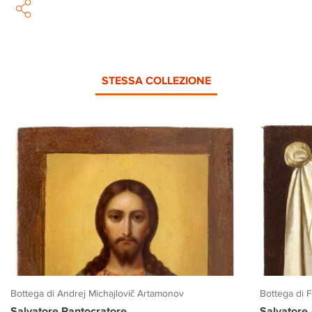
STESSA COLLEZIONE
Bottega di Andrej Michajlovič Artamonov
Bottega di 
Salvatore Pantocratore
Salvatore