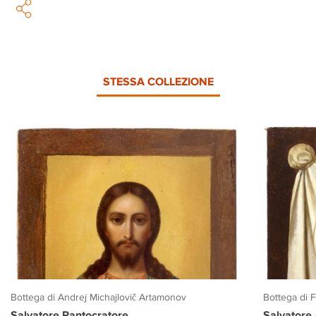
STESSA COLLEZIONE
Bottega di Andrej Michajlovič Artamonov
Bottega di 
Salvatore Pantocratore
Salvatore