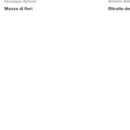
Giuseppe Ajmone
Antonio Amb
Mazzo di fiori
Ritratto d
PROGETTO CULTURA
INFORMAZIONI
CONTATTI