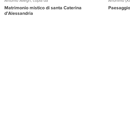
Antonio Allegri, copia da
Anonimo (XI
Matrimonio mistico di santa Caterina
Paesaggio
d’Alessandria
PROGETTO CULTURA
INFORMAZIONI
CONTATTI