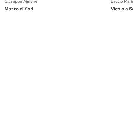
Giuseppe Ajmone
Baccio Mari
Mazzo di fiori
Vicolo a S
PROGETTO CULTURA
INFORMAZIONI
CONTATTI