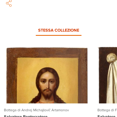
STESSA COLLEZIONE
Bottega di Andrej Michajlovič Artamonov
Bottega di 
Salvatore Pantocratore
Salvatore