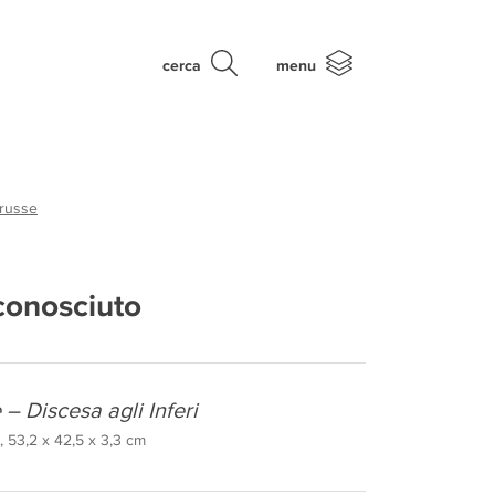
cerca
menu
 russe
conosciuto
– Discesa agli Inferi
 53,2 x 42,5 x 3,3 cm