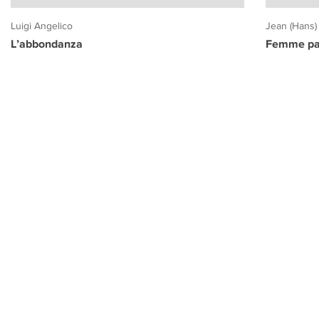
Luigi Angelico
Jean (Hans)
L’abbondanza
Femme pa
PROGETTO CULTURA
INFORMAZIONI
CONTATTI