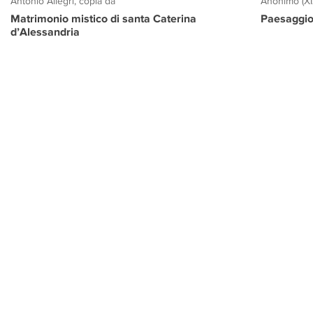
Antonio Allegri, copia da
Anonimo (XI
Matrimonio mistico di santa Caterina
Paesaggio
d’Alessandria
PROGETTO CULTURA
INFORMAZIONI
CONTATTI