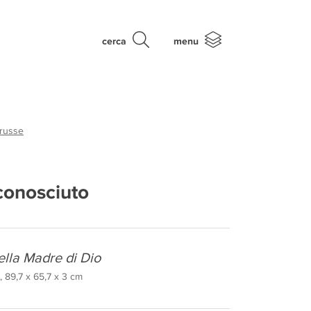
cerca
menu
 russe
conosciuto
ella Madre di Dio
 89,7 x 65,7 x 3 cm