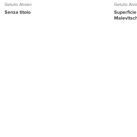
Getulio Alviani
Getulio Alvi
Senza titolo
Superficie
Malevitsc
PROGETTO CULTURA
INFORMAZIONI
CONTATTI