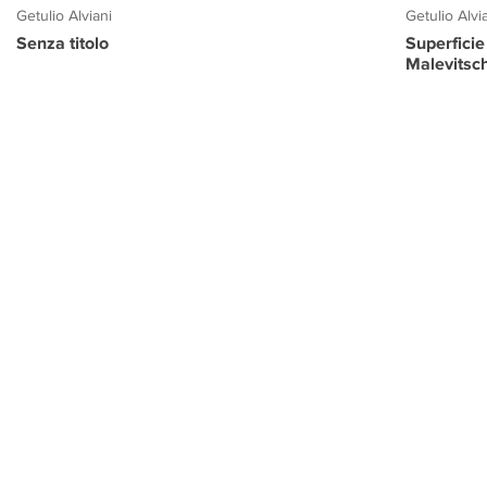
Getulio Alviani
Getulio Alvi
Senza titolo
Superficie
Malevitsc
PROGETTO CULTURA
INFORMAZIONI
CONTATTI