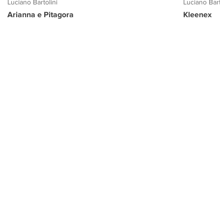
Luciano Bartolini
Luciano Bart
Arianna e Pitagora
Kleenex
PROGETTO CULTURA
INFORMAZIONI
CONTATTI