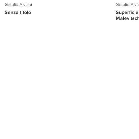
Getulio Alviani
Getulio Alvi
Senza titolo
Superficie
Malevitsc
PROGETTO CULTURA
INFORMAZIONI
CONTATTI