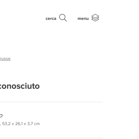
cerca
menu
 russe
conosciuto
o
 53,2 x 26,1 x 3,7 cm