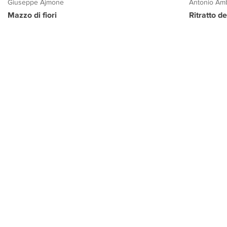
Giuseppe Ajmone
Antonio Amb
Mazzo di fiori
Ritratto d
PROGETTO CULTURA
INFORMAZIONI
CONTATTI