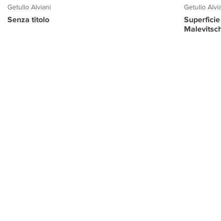
Getulio Alviani
Getulio Alvi
Senza titolo
Superficie
Malevitsc
PROGETTO CULTURA
INFORMAZIONI
CONTATTI