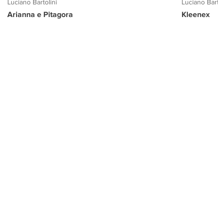
Luciano Bartolini
Luciano Bart
Arianna e Pitagora
Kleenex
PROGETTO CULTURA
INFORMAZIONI
CONTATTI