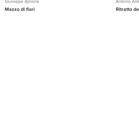
Giuseppe Ajmone
Antonio Amb
Mazzo di fiori
Ritratto d
PROGETTO CULTURA
INFORMAZIONI
CONTATTI