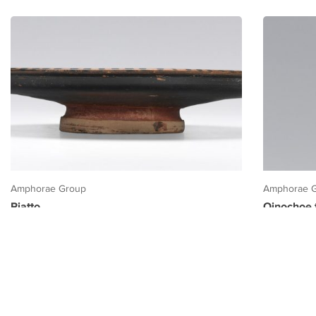
Amphorae Group
Amphorae 
Piatto
Oinochoe t