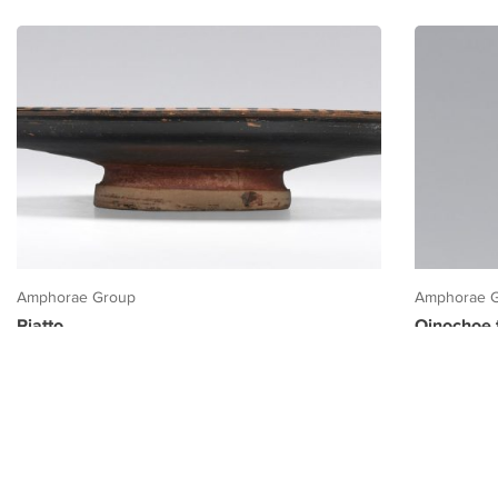
Amphorae Group
Amphorae 
Piatto
Oinochoe t