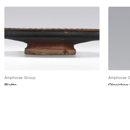
Amphorae Group
Amphorae 
Piatto
Oinochoe t