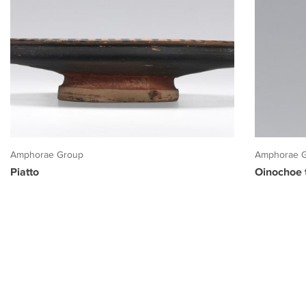
Amphorae Group
Amphorae 
Piatto
Oinochoe t