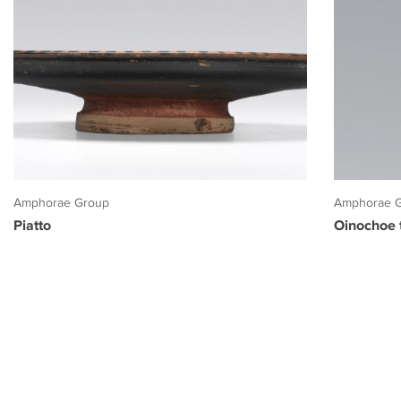
Amphorae Group
Amphorae 
Piatto
Oinochoe t