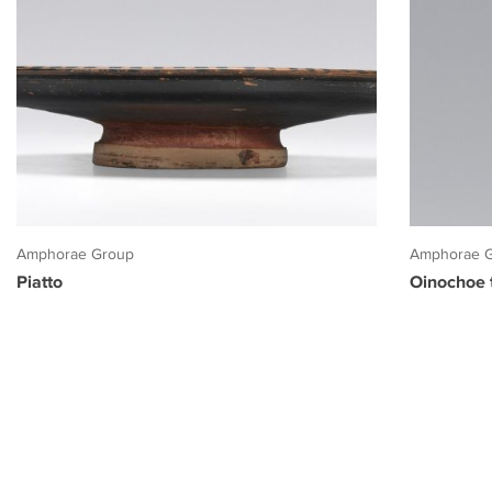
Amphorae Group
Amphorae 
Piatto
Oinochoe t