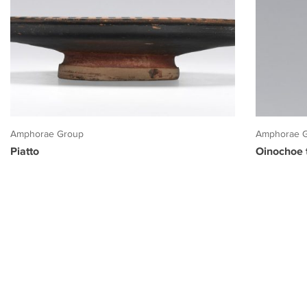
Amphorae Group
Amphorae 
Piatto
Oinochoe t
PROGETTO CULTURA