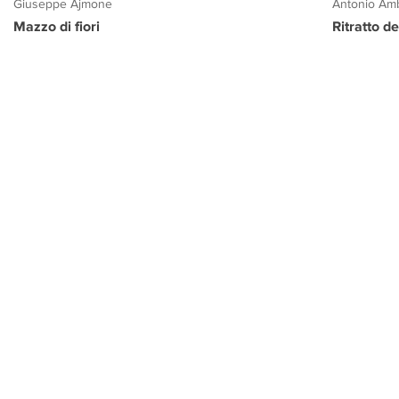
Giuseppe Ajmone
Antonio Amb
Mazzo di fiori
Ritratto d
PROGETTO CULTURA
INFORMAZIONI
CONTATTI