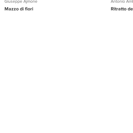
Giuseppe Ajmone
Antonio Amb
Mazzo di fiori
Ritratto d
PROGETTO CULTURA
INFORMAZIONI
CONTATTI