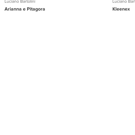
Luciano Bartolini
Luciano Bart
Arianna e Pitagora
Kleenex
PROGETTO CULTURA
INFORMAZIONI
CONTATTI